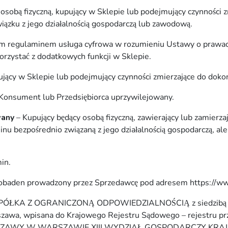
osobą fizyczną, kupujący w Sklepie lub podejmujący czynności 
iązku z jego działalnością gospodarczą lub zawodową.
 regulaminem usługa cyfrowa w rozumieniu Ustawy o prawach
orzystać z dodatkowych funkcji w Sklepie.
jący w Sklepie lub podejmujący czynności zmierzające do doko
Konsument lub Przedsiębiorca uprzywilejowany.
wany
– Kupujący będący osobą fizyczną, zawierający lub zamierz
 bezpośrednio związaną z jego działalnością gospodarczą, ale 
in.
aobaden prowadzony przez Sprzedawcę pod adresem https://w
ŁKA Z OGRANICZONĄ ODPOWIEDZIALNOŚCIĄ z siedzibą pod
zawa, wpisana do Krajowego Rejestru Sądowego – rejestru pr
ZAWY W WARSZAWIE,XIII WYDZIAŁ GOSPODARCZY KRA