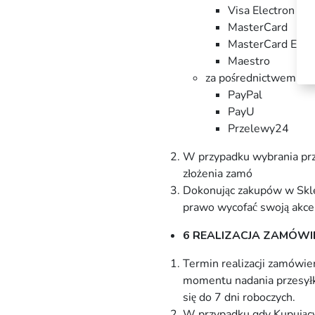
Visa Electron
MasterCard
MasterCard Elect
Maestro
za pośrednictwem plat
PayPal
PayU
Przelewy24
W przypadku wybrania prze
złożenia zamó
Dokonując zakupów w Skle
prawo wycofać swoją akcep
6 REALIZACJA ZAMÓ
WI
Termin realizacji zamówie
momentu nadania przesyłki
się do 7 dni roboczych.
W przypadku gdy Kupujący 