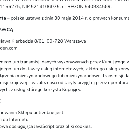
1156275, NIP 5214106075, nr REGON 540934569.
nta
– polska ustawa z dnia 30 maja 2014 r. o prawach konsum
DAWC
Ą
isława Kierbedzia 8/61, 00-728 Warszawa
aden.com
icznego lub transmisji danych wykonywanych przez Kupującego 
nego lub dostawcy usług internetowych, z którego usług korz
ołączenia międzynarodowego lub międzynarodowej transmisji d
misji krajowej – w zależności od taryfy przyjętej przez operato
ych, z usług którego korzysta Kupujący.
E
nowania Sklepu potrzebne jest:
m do Internetu
wa obsługująca JavaScript oraz pliki cookies.