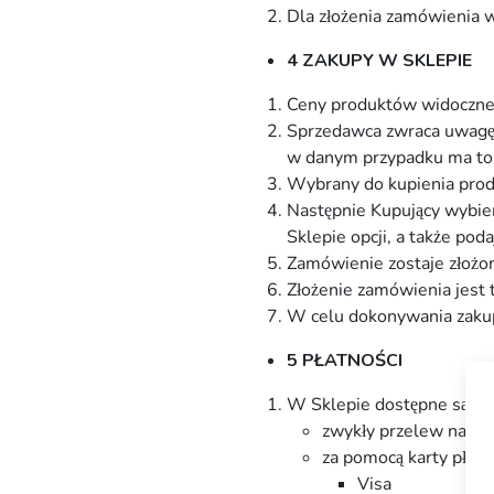
Dla złożenia zamówienia w
4 ZAKUPY W SKLEPIE
Ceny produktów widoczne 
Sprzedawca zwraca uwagę, 
w danym przypadku ma to 
Wybrany do kupienia prod
Następnie Kupujący wybie
Sklepie opcji, a także po
Zamówienie zostaje złożo
Złożenie zamówienia jest
W celu dokonywania zakupó
5 P
Ł
ATNO
ŚCI
W Sklepie dostępne są nas
zwykły przelew na r
za pomocą karty płatni
Visa