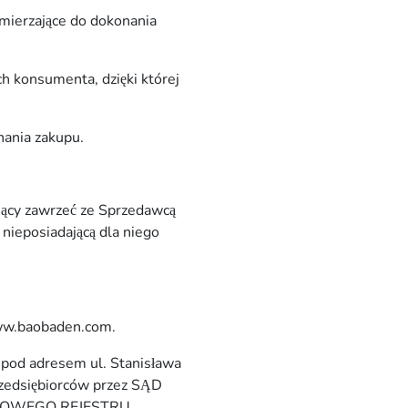
zmierzające do dokonania
 konsumenta, dzięki której
nania zakupu.
ający zawrzeć ze Sprzedawcą
nieposiadającą dla niego
ww.baobaden.com.
 adresem ul. Stanisława
zedsiębiorców przez SĄD
JOWEGO REJESTRU