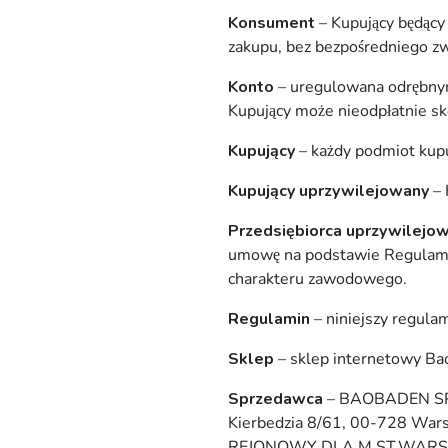
Konsument
– Kupujący będący 
zakupu, bez bezpośredniego zw
Konto
– uregulowana odrębnym
Kupujący może nieodpłatnie sk
Kupujący
– każdy podmiot kupu
Kupujący uprzywilejowany
– 
Przedsiębiorca uprzywilejo
umowę na podstawie Regulaminu
charakteru zawodowego.
Regulamin
– niniejszy regulam
Sklep
– sklep internetowy B
Sprzedawca
– BAOBADEN SPÓ
Kierbedzia 8/61, 00-728 Wars
REJONOWY DLA M.ST.WARS