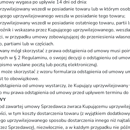
 umowy wygasa po upływie 14 dni od dnia:
rzywilejowany wszedł w posiadanie towaru lub w którym osoba 
ącego uprzywilejowanego weszła w posiadanie tego towaru;
zywilejowany wszedł w posiadanie ostatniego towaru, partii l
ewoźnik i wskazana przez Kupującego uprzywilejowanego, weszł
ęści, w przypadku umowy zobowiązującej do przeniesienia własn
, partiami lub w częściach.
wany mógł skorzystać z prawa odstąpienia od umowy musi po
anych w § 2 Regulaminu, o swojej decyzji o odstąpieniu od um
pismo wysłane pocztą lub pocztą elektroniczną).
 może skorzystać z wzoru formularza odstąpienia od umowy u
st to obowiązkowe.
dstąpienia od umowy wystarczy, że Kupujący uprzywilejowany w
o mu prawa odstąpienia od umowy przed upływem terminu do 
WY
 od zawartej umowy Sprzedawca zwraca Kupującemu uprzywil
ści, w tym koszty dostarczenia towaru (z wyjątkiem dodatkowy
go uprzywilejowanego sposobu dostarczenia innego niż najtań
zez Sprzedawcę), niezwłocznie, a w każdym przypadku nie późni