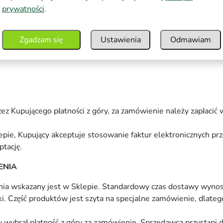
prywatności
.
ronic
Zgadzam się
Ustawienia
Odmawiam
formy płatniczej:
z Kupującego płatności z góry, za zamówienie należy zapłacić 
pie, Kupujący akceptuje stosowanie faktur elektronicznych pr
tację.
ENIA
nia wskazany jest w Sklepie. Standardowy czas dostawy wynos
. Część produktów jest szyta na specjalne zamówienie, dlatego
wybrał płatność z góry za zamówienie, Sprzedawca przystąpi d