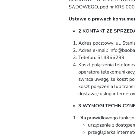
SĄDOWEGO, pod nr KRS 000
Ustawa o prawach konsume
2 KONTAKT ZE SPRZE
Adres pocztowy: ul. Stan
Adres e-mail: info@baob
Telefon: 514366299
Koszt połączenia telefon
operatora telekomunikacyj
zwraca uwagę, że koszt p
koszt połączenia lub trans
dostawcę usług internetow
3 WYMOGI TECHNICZN
Dla prawidłowego funkcjo
urządzenie z dostępe
przeglądarka interneto