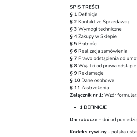
SPIS TREŚCI
§ 1
Definicje
§ 2
Kontakt ze Sprzedawcą
§ 3
Wymogi techniczne
§ 4
Zakupy w Sklepie
§ 5
Płatności
§ 6
Realizacja zamówienia
§ 7
Prawo odstąpienia od um
§ 8
Wyjątki od prawa odstąpi
§ 9
Reklamacje
§ 10
Dane osobowe
§ 11
Zastrzeżenia
Załącznik nr 1:
Wzór formular
1 DEFINICJE
Dni robocze
– dni od poniedzi
Kodeks cywilny
– polska usta