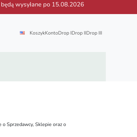
a będą wysyłane po 15.08.2026
Koszyk
Konto
Drop I
Drop II
Drop III
e o Sprzedawcy, Sklepie oraz o