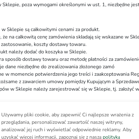
 Sklepie, poza wymogami określonymi w ust. 1, niezbędne jes
w Sklepie są całkowitymi cenami za produkt.
że na całkowitą cenę zamówienia składają się wskazane w Sklepi
zastosowanie, koszty dostawy towaru.
ukt należy dodać do koszyka w Sklepie.
ra sposób dostawy towaru oraz metodę płatności za zamówien
daje dane niezbędne do zrealizowania złożonego zamó
ne w momencie potwierdzenia jego treści i zaakceptowania Re
 tożsame z zawarciem umowy pomiędzy Kupującym a Sprzedawc
w w Sklepie należy zarejestrować się w Sklepie, tj. założyć 
tępujące metody płatności:
Używamy pliki cookie, aby zapewnić Ci najlepsze wrażenia z
achunek bankowy Sprzedawcy;
przeglądania, personalizować zawartość naszej witryny,
czej:
analizować jej ruch i wyświetlać odpowiednie reklamy. Aby
uzyskać więcej informacji, zapoznaj się z naszą
polityką